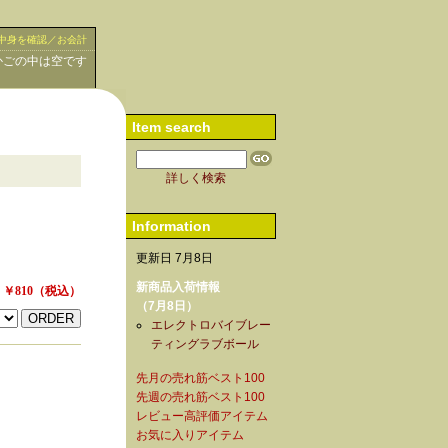
中身を確認／お会計
かごの中は空です
Item search
詳しく検索
Information
更新日 7月8日
新商品入荷情報
￥810
（税込）
（7月8日）
エレクトロバイブレー
ティングラブボール
先月の売れ筋ベスト100
先週の売れ筋ベスト100
レビュー高評価アイテム
お気に入りアイテム