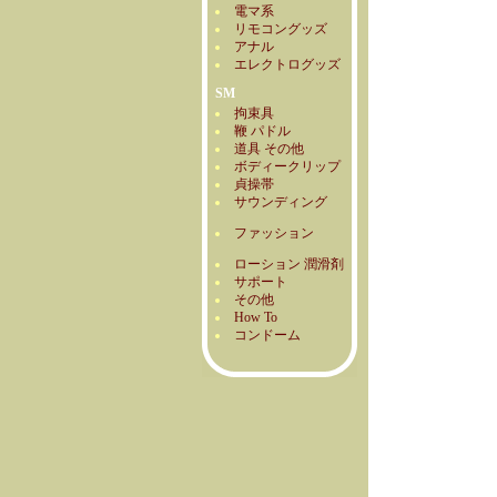
電マ系
リモコングッズ
アナル
エレクトログッズ
SM
拘束具
鞭 パドル
道具 その他
ボディークリップ
貞操帯
サウンディング
ファッション
ローション 潤滑剤
サポート
その他
How To
コンドーム