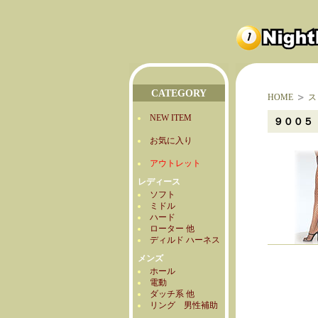
CATEGORY
HOME
ス
NEW ITEM
９００５
お気に入り
アウトレット
レディース
ソフト
ミドル
ハード
ローター 他
ディルド ハーネス
メンズ
ホール
電動
ダッチ系 他
リング 男性補助