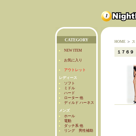
CATEGORY
HOME
ス
NEW ITEM
１７６９
お気に入り
アウトレット
レディース
ソフト
ミドル
ハード
ローター 他
ディルド ハーネス
メンズ
ホール
電動
ダッチ系 他
リング 男性補助