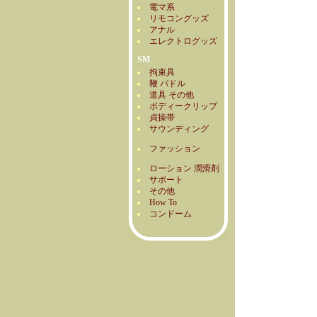
電マ系
リモコングッズ
アナル
エレクトログッズ
SM
拘束具
鞭 パドル
道具 その他
ボディークリップ
貞操帯
サウンディング
ファッション
ローション 潤滑剤
サポート
その他
How To
コンドーム