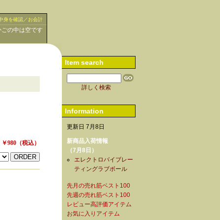
中身を確認／お会計
かごの中は空です
Item search
詳しく検索
Information
更新日 7月8日
新商品入荷情報
￥980
（税込）
（7月8日）
エレクトロバイブレー
ティングラブボール
先月の売れ筋ベスト100
先週の売れ筋ベスト100
レビュー高評価アイテム
お気に入りアイテム