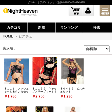
ビスチェ｜アダルトグッズ通販の1NIGHT-HEAVEN
0
カテゴリ
新着
ランキング
検索
HOME
>
ビスチェ
表示順：
８１１１ メッシュ
８１１３２ キャッ
８０４１９ ビスチ
キャミ＆タンガセッ
プスリーブキャミ＆
ェセット
ト
パンティ
￥1,780
￥2,750
￥1,290