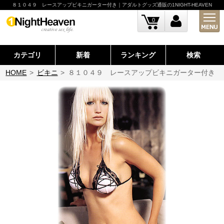
８１０４９ レースアップビキニガーター付き｜アダルトグッズ通販の1NIGHT-HEAVEN
0
カテゴリ
新着
ランキング
検索
HOME
>
ビキニ
>
８１０４９ レースアップビキニガーター付き