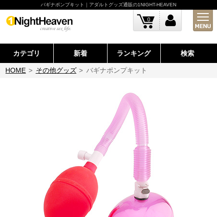
バギナポンプキット｜アダルトグッズ通販の1NIGHT-HEAVEN
0
カテゴリ
新着
ランキング
検索
HOME
>
その他グッズ
>
バギナポンプキット