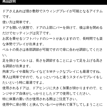
商品説明
ドアさえあれば僅か数秒でスウィングプレイが可能となるアイテム
です。
使い方は簡単です。
ドアを開いた状態で、ドアの上部にバーを掛けて、後は扉を閉める
だけでセッティングは完了です。
お尻を乗せるソフトパッドのシートがありますので、長時間でも楽
な体勢でプレイが出来ます。
ベルトの長さは各部調節が可能ですので扉に合わせ調節してくださ
い。
足を掛けるベルトは、長さを調節することによって足を上げる高さ
を調節が出来ます。
拘束プレイや羞恥プレイなどＳＭチックなプレイにも最適ですね。
導入は簡単ですので、ちょっといつもと違うスタイルでプレイをし
たいという時に最適ですよ。
使用されるドアは、ドアヒンジに大きく加重が掛かりますので、ヒ
ンジやドア自体がしっかりとしたドアで使用してください。
特に体重の重い方が使用される際はご注意下さい。
使用中に扉が開くと挟んでいるバーが外れて落下してしまうことに