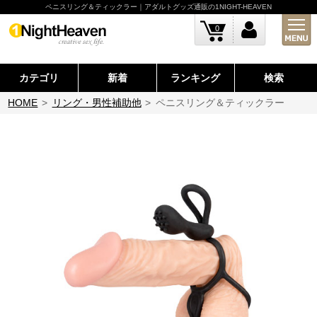
ペニスリング＆ティックラー｜アダルトグッズ通販の1NIGHT-HEAVEN
0
カテゴリ
新着
ランキング
検索
HOME
>
リング・男性補助他
>
ペニスリング＆ティックラー