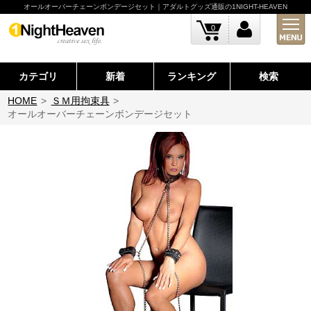
オールオーバーチェーンボンデージセット｜アダルトグッズ通販の1NIGHT-HEAVEN
0
カテゴリ
新着
ランキング
検索
HOME
>
ＳＭ用拘束具
>
オールオーバーチェーンボンデージセット