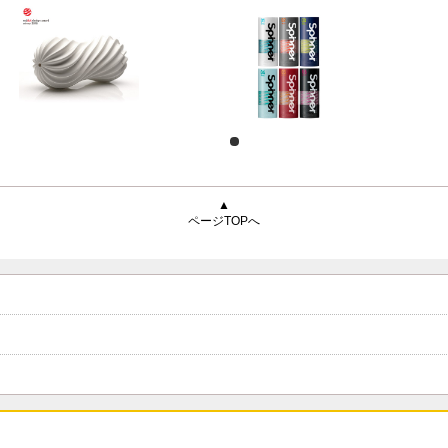
▲
ページTOPへ