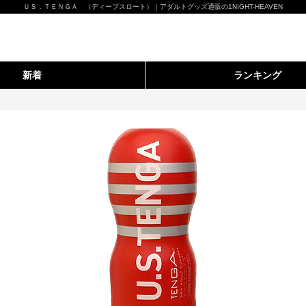
ＵＳ．ＴＥＮＧＡ （ディープスロート）｜アダルトグッズ通販の1NIGHT-HEAVEN
新着
ランキング