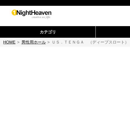
カテゴリ
HOME
>
男性用ホール
>
ＵＳ．ＴＥＮＧＡ （ディープスロート）