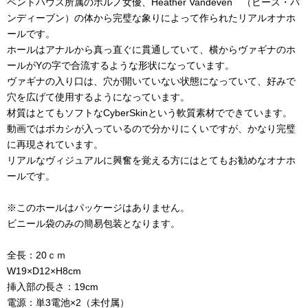
ペントハウス所属のポルノ女優、Heather Vandeven （ヒース・バ
ンディーブン）の体から完璧な象りによって作られたリアルオナホ
ールです。
ホールはアナルから真っ直ぐに貫通していて、横からヴァギナのホ
ールがYの字で合流するような形状になっています。
ヴァギナの入り口は、穴が開いていない状態になっていて、好みで
穴を広げて使用するようになっています。
材質はとてもソフトなCyberSkinという軟質素材でできています。
動画ではボカシが入っているので分かりにくいですが、かなり完璧
に再現されています。
リアルなヴィジュアルに興奮を覚える方にはとてもお勧めなオナホ
ールです。
※このホールはパッケージはありません。
ビニール袋のみの簡易包装となります。
全長：20ｃｍ
W19×D12×H8cm
挿入部の長さ：19cm
電源：単3電池×2（未付属）