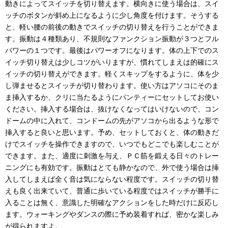
動きによってスイッチを切り替えます。横向きに使う場合は、スイ
ッチのボタンが斜め上になるように少し角度を付けます。そうする
と、軽い腰の前後の動きでスイッチの切り替えを行うことができま
す。振動は４種類あり、不規則なファンクション振動が３つとフル
パワーの１つです。最後はパワーオフになります。体の上下でのス
イッチ切り替えは少しコツがいりますが、慣れてしまえは的確にス
イッチの切り替えができます。軽くスキップをするように、体を少
し弾ませるとスイッチが切り替わります。使い方はアソコにそのま
ま挿入するか、クリに当たるようにパンティーにセットしてお使い
ください。挿入する場合は、抜けなくなってはいけないので、コン
ドームの中に入れて、コンドームの先がアソコから出るような形で
挿入すると良いと思います。予め、セットしておくと、体の動きだ
けでスイッチを操作できますので、いつでもどこでも楽しむことが
できます。また、適度に刺激を与え、ＰＣ筋を鍛える日々のトレー
ニングにも有効です。振動はとても静かなので、外で使う場合は挿
入してしまえば全く音は気にならない程度です。スイッチの切り替
えも良く出来ていて、普通に歩いている程度ではスイッチが勝手に
入ることは無く、意識した明確なアクションをした時だけに反応し
ます。ウォーキングやダンスの際に予め装着すれば、密かな楽しみ
が得られますよ。