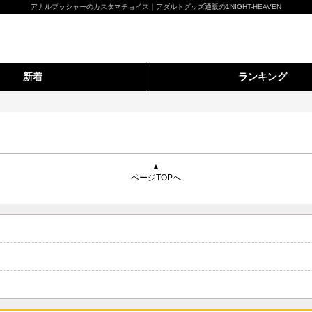
アナルプッシャーのカスタマチョイス｜アダルトグッズ通販の1NIGHT-HEAVEN
新着
ランキング
▲
ページTOPへ