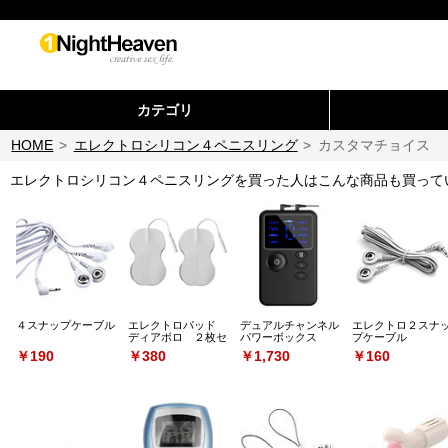
カテゴリ
HOME
>
エレクトロシリコン４ペニスリング
>
カスタマチョイス
エレクトロシリコン４ペニスリングを買った人はこんな商品も買って
４スナップケーブル
エレクトロパッド
デュアルチャンネル
エレクトロ２スナ
ディアボロ ２枚セ
パワーボックス
プケーブル
ット
￥190
￥380
￥1,730
￥160