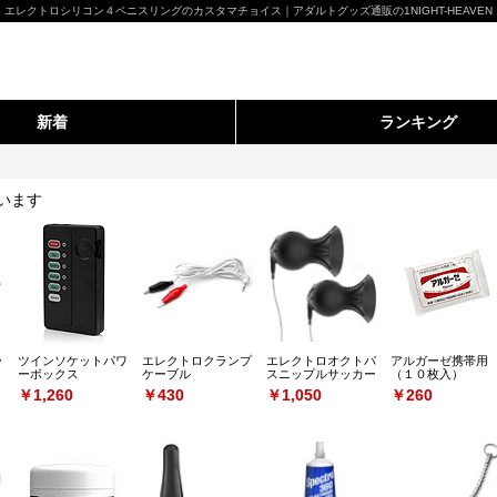
エレクトロシリコン４ペニスリングのカスタマチョイス｜アダルトグッズ通販の1NIGHT-HEAVEN
新着
ランキング
います
ッ
ツインソケットパワ
エレクトロクランプ
エレクトロオクトパ
アルガーゼ携帯用
ーボックス
ケーブル
スニップルサッカー
（１０枚入）
￥1,260
￥430
￥1,050
￥260