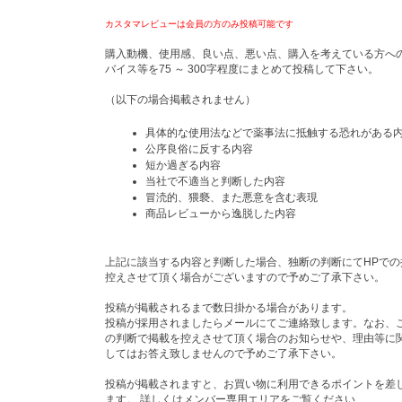
カスタマレビューは会員の方のみ投稿可能です
購入動機、使用感、良い点、悪い点、購入を考えている方へ
バイス等を75 ～ 300字程度にまとめて投稿して下さい。
（以下の場合掲載されません）
具体的な使用法などで薬事法に抵触する恐れがある
公序良俗に反する内容
短か過ぎる内容
当社で不適当と判断した内容
冒涜的、猥褻、また悪意を含む表現
商品レビューから逸脱した内容
上記に該当する内容と判断した場合、独断の判断にてHPでの
控えさせて頂く場合がございますので予めご了承下さい。
投稿が掲載されるまで数日掛かる場合があります。
投稿が採用されましたらメールにてご連絡致します。なお、
の判断で掲載を控えさせて頂く場合のお知らせや、理由等に
してはお答え致しませんので予めご了承下さい。
投稿が掲載されますと、お買い物に利用できるポイントを差
ます。 詳しくはメンバー専用エリアをご覧ください