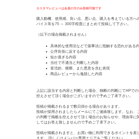
カスタマレビューは会員の方のみ投稿可能です
購入動機、使用感、良い点、悪い点、購入を考えている方へ
バイス等を75 ～ 300字程度にまとめて投稿して下さい。
（以下の場合掲載されません）
具体的な使用法などで薬事法に抵触する恐れがある
公序良俗に反する内容
短か過ぎる内容
当社で不適当と判断した内容
冒涜的、猥褻、また悪意を含む表現
商品レビューから逸脱した内容
上記に該当する内容と判断した場合、独断の判断にてHPでの
控えさせて頂く場合がございますので予めご了承下さい。
投稿が掲載されるまで数日掛かる場合があります。
投稿が採用されましたらメールにてご連絡致します。なお、
の判断で掲載を控えさせて頂く場合のお知らせや、理由等に
してはお答え致しませんので予めご了承下さい。
投稿が掲載されますと、お買い物に利用できるポイントを差
ます。 詳しくはメンバー専用エリアをご覧ください