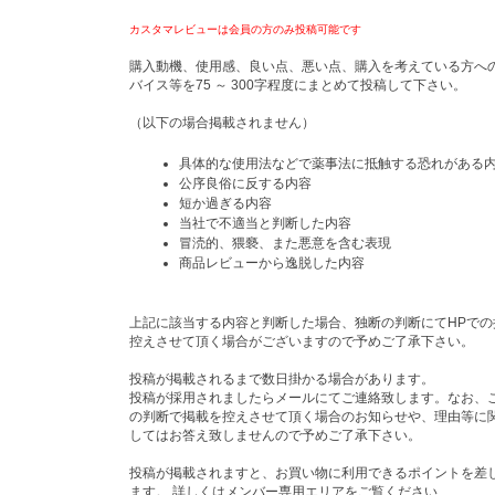
カスタマレビューは会員の方のみ投稿可能です
購入動機、使用感、良い点、悪い点、購入を考えている方へ
バイス等を75 ～ 300字程度にまとめて投稿して下さい。
（以下の場合掲載されません）
具体的な使用法などで薬事法に抵触する恐れがある
公序良俗に反する内容
短か過ぎる内容
当社で不適当と判断した内容
冒涜的、猥褻、また悪意を含む表現
商品レビューから逸脱した内容
上記に該当する内容と判断した場合、独断の判断にてHPでの
控えさせて頂く場合がございますので予めご了承下さい。
投稿が掲載されるまで数日掛かる場合があります。
投稿が採用されましたらメールにてご連絡致します。なお、
の判断で掲載を控えさせて頂く場合のお知らせや、理由等に
してはお答え致しませんので予めご了承下さい。
投稿が掲載されますと、お買い物に利用できるポイントを差
ます。 詳しくはメンバー専用エリアをご覧ください