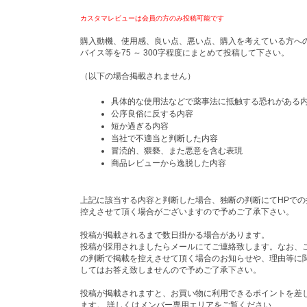
カスタマレビューは会員の方のみ投稿可能です
購入動機、使用感、良い点、悪い点、購入を考えている方へ
バイス等を75 ～ 300字程度にまとめて投稿して下さい。
（以下の場合掲載されません）
具体的な使用法などで薬事法に抵触する恐れがある
公序良俗に反する内容
短か過ぎる内容
当社で不適当と判断した内容
冒涜的、猥褻、また悪意を含む表現
商品レビューから逸脱した内容
上記に該当する内容と判断した場合、独断の判断にてHPでの
控えさせて頂く場合がございますので予めご了承下さい。
投稿が掲載されるまで数日掛かる場合があります。
投稿が採用されましたらメールにてご連絡致します。なお、
の判断で掲載を控えさせて頂く場合のお知らせや、理由等に
してはお答え致しませんので予めご了承下さい。
投稿が掲載されますと、お買い物に利用できるポイントを差
ます。 詳しくはメンバー専用エリアをご覧ください