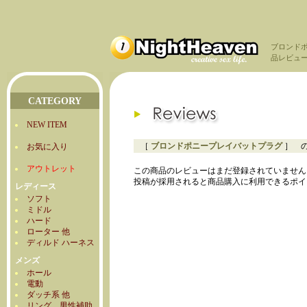
ブロンド
品レビュ
CATEGORY
NEW ITEM
［
ブロンドポニープレイバットプラグ
］ 
お気に入り
アウトレット
この商品のレビューはまだ登録されていません
投稿が採用されると商品購入に利用できるポイ
レディース
ソフト
ミドル
ハード
ローター 他
ディルド ハーネス
メンズ
ホール
電動
ダッチ系 他
リング 男性補助