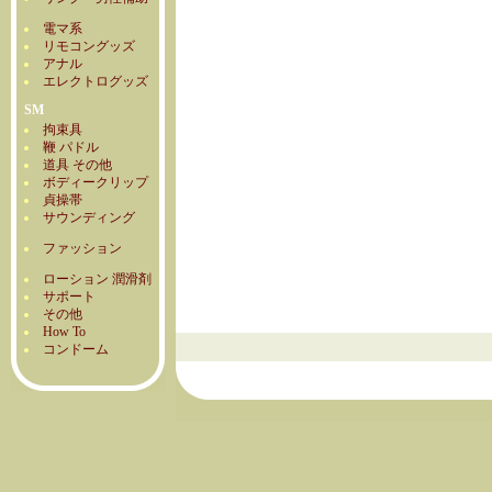
電マ系
リモコングッズ
アナル
エレクトログッズ
SM
拘束具
鞭 パドル
道具 その他
ボディークリップ
貞操帯
サウンディング
ファッション
ローション 潤滑剤
サポート
その他
How To
コンドーム