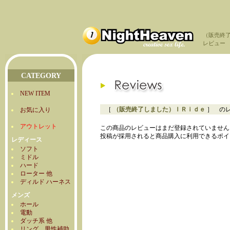
（販売終
レビュー
CATEGORY
NEW ITEM
［
（販売終了しました）ＩＲｉｄｅ
］ の
お気に入り
アウトレット
この商品のレビューはまだ登録されていません
投稿が採用されると商品購入に利用できるポイ
レディース
ソフト
ミドル
ハード
ローター 他
ディルド ハーネス
メンズ
ホール
電動
ダッチ系 他
リング 男性補助