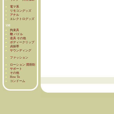
電マ系
リモコングッズ
アナル
エレクトログッズ
SM
拘束具
鞭 パドル
道具 その他
ボディークリップ
貞操帯
サウンディング
ファッション
ローション 潤滑剤
サポート
その他
How To
コンドーム