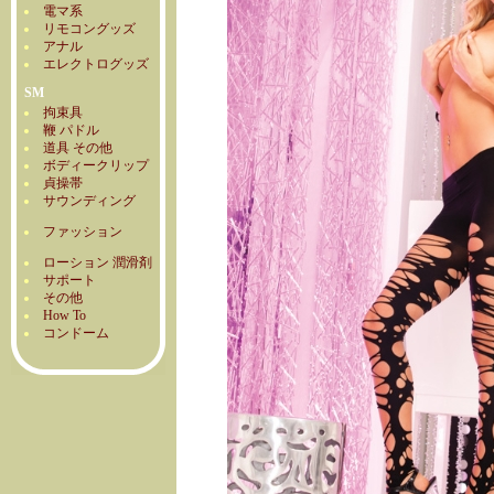
電マ系
リモコングッズ
アナル
エレクトログッズ
SM
拘束具
鞭 パドル
道具 その他
ボディークリップ
貞操帯
サウンディング
ファッション
ローション 潤滑剤
サポート
その他
How To
コンドーム