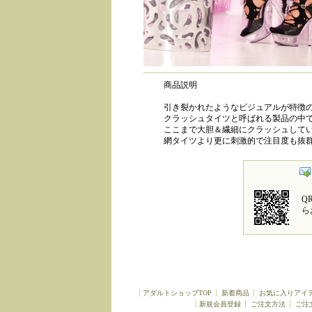
商品説明
引き裂かれたようなビジュアルが特徴
クラッシュタイツと呼ばれる製品の中
ここまで大胆＆繊細にクラッシュして
網タイツより更に刺激的で注目度も抜
Q
ら
アダルトショップTOP
新着商品
お気に入りアイ
新規会員登録
ご注文方法
ご注