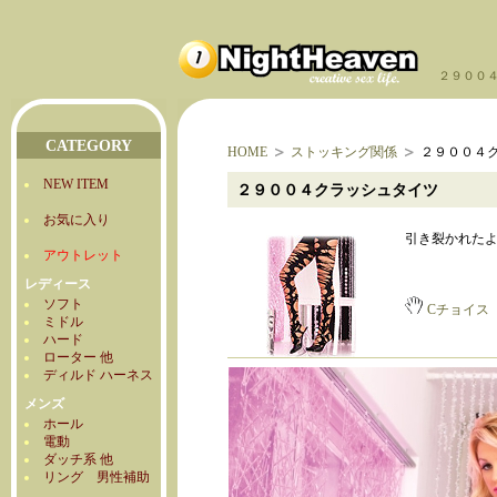
２９００
CATEGORY
HOME
ストッキング関係
２９００４
NEW ITEM
２９００４クラッシュタイツ
お気に入り
引き裂かれた
アウトレット
レディース
ソフト
Cチョイス
ミドル
ハード
ローター 他
ディルド ハーネス
メンズ
ホール
電動
ダッチ系 他
リング 男性補助