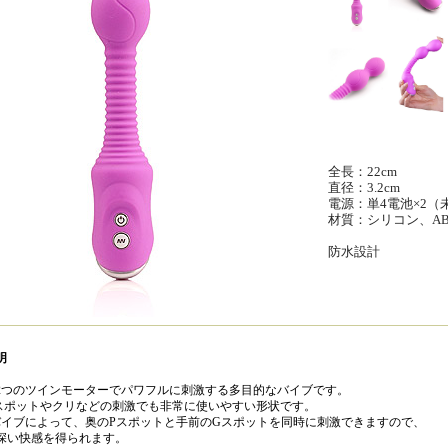
全長：22cm
直径：3.2cm
電源：単4電池×2（
材質：
シリコン
、AB
防水設計
明
2つのツインモーターでパワフルに刺激する多目的なバイブです。
スポットやクリなどの刺激でも非常に使いやすい形状です。
バイブによって、奥のPスポットと手前のGスポットを同時に刺激できますので、
深い快感を得られます。