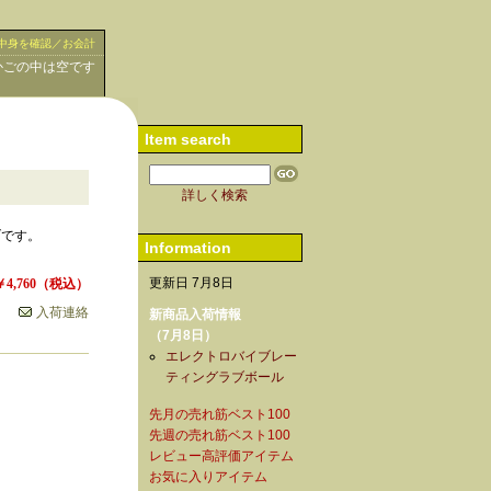
中身を確認／お会計
かごの中は空です
Item search
詳しく検索
ブです。
Information
更新日 7月8日
￥4,760
（税込）
入荷連絡
新商品入荷情報
（7月8日）
エレクトロバイブレー
ティングラブボール
先月の売れ筋ベスト100
先週の売れ筋ベスト100
レビュー高評価アイテム
お気に入りアイテム