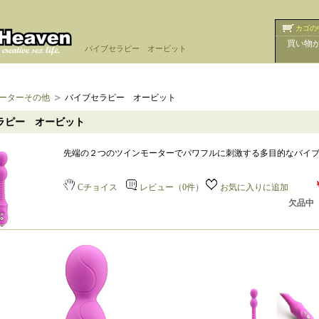
カゴの
買い物
バイブセラピー オービット
ーターその他
バイブセラピー オービット
ラピー オービット
先端の２つのツインモーターでパワフルに刺激する多目的なバイ
Cチョイス
レビュー（0件）
お気に入りに追加
欠品中