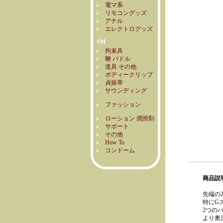
電マ系
リモコングッズ
アナル
エレクトログッズ
SM
拘束具
鞭 パドル
道具 その他
ボディークリップ
貞操帯
サウンディング
ファッション
ローション 潤滑剤
サポート
その他
How To
コンドーム
商品説
先端の
特にG
2つの
より奥