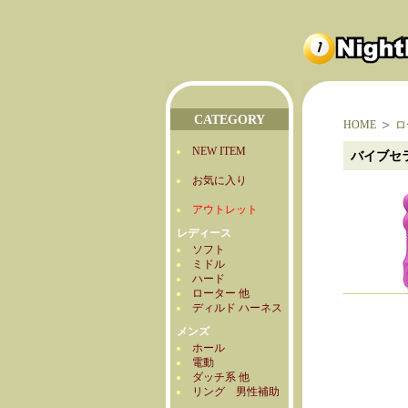
CATEGORY
HOME
ロ
NEW ITEM
バイブセ
お気に入り
アウトレット
レディース
ソフト
ミドル
ハード
ローター 他
ディルド ハーネス
メンズ
ホール
電動
ダッチ系 他
リング 男性補助