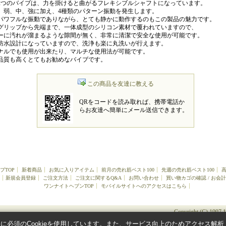
2つのバイブは、力を掛けると曲がるフレキシブルシャフトになっています。
、弱、中、強に加え、4種類のパターン振動を発生します。
パワフルな振動でありながら、とても静かに動作するのもこの製品の魅力です。
グリップから先端まで、一体成型のシリコン素材で覆われていますので、
ーに汚れが溜まるような隙間が無く、非常に清潔で安全な使用が可能です。
防水設計になっていますので、洗浄も楽に丸洗いが行えます。
ナルでも使用が出来たり、マルチな使用法が可能です。
品質も高くとてもお勧めなバイブです。
この商品を友達に教える
QRをコードを読み取れば、携帯電話か
らお友達へ簡単にメール送信できます。
プTOP
新着商品
お気に入りアイテム
前月の売れ筋ベスト100
先週の売れ筋ベスト100
新規会員登録
ご注文方法
ご注文に関するQ&A
お問い合わせ
買い物カゴの確認 / お会計
ワンナイトヘブンTOP
モバイルサイトへのアクセスはこちら
Copyright (C) 1997 
必須のCookieを使用しています。また、サービス向上のためアクセス解析（G