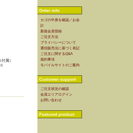
Order info
カゴの中身を確認／お会
計
新規会員登録
ご注文方法
プライバシーについて
通信販売法に基づく表記
ご注文に関するQ&A
規約事項
未付属）
モバイルサイトのご案内
S
Customer support
ご注文状況の確認
会員エリアログイン
お問い合わせ
Featured product