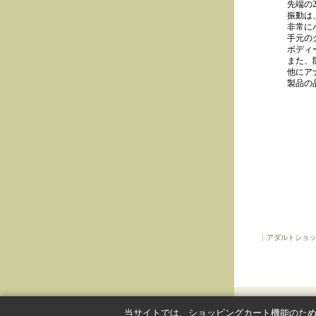
先端の
振動は
非常に
手元の
ボディ
また、
他にア
製品の
アダルトショッ
当サイトでは、ショッピングカート機能のために