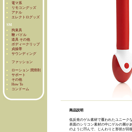
電マ系
リモコングッズ
アナル
エレクトログッズ
SM
拘束具
鞭 パドル
道具 その他
ボディークリップ
貞操帯
サウンディング
ファッション
ローション 潤滑剤
サポート
その他
How To
コンドーム
商品説明
低反発のゲル素材で覆われたユニーク
表面のシリコン素材の中にゲルの層が
のように凹んで、じんわりと形状が回