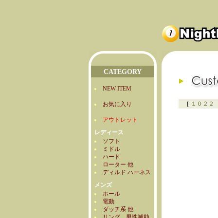
CATEGORY
NEW ITEM
［
１０２２
お気に入り
アウトレット
レディース
ソフト
ミドル
ハード
ローター 他
ディルド ハーネス
メンズ
ホール
電動
ダッチ系 他
リング 男性補助