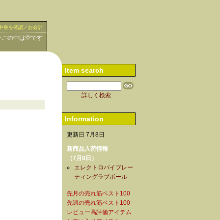
中身を確認／お会計
かごの中は空です
Item search
詳しく検索
Information
更新日 7月8日
新商品入荷情報
（7月8日）
エレクトロバイブレー
ティングラブボール
先月の売れ筋ベスト100
先週の売れ筋ベスト100
レビュー高評価アイテム