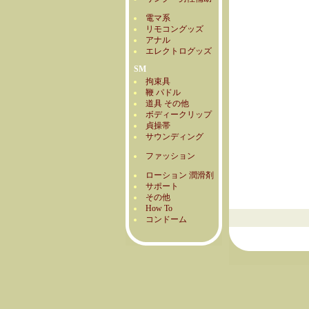
電マ系
リモコングッズ
アナル
エレクトログッズ
SM
拘束具
鞭 パドル
道具 その他
ボディークリップ
貞操帯
サウンディング
ファッション
ローション 潤滑剤
サポート
その他
How To
コンドーム