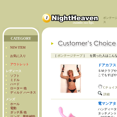
ボンテー
ス
CATEGORY
NEW ITEM
［
ボンテージテープ
］ を買った人はこん
お気に入り
アウトレット
ドアカフス
ＳＭクラブや
レディース
こでもすばや
ソフト
ミドル
ハード
Cチョイ
ローター 他
ディルド ハーネス
詳細
メンズ
電マンアタ
ホール
電動
ハンディータ
ダッチ系 他
タッチメント
リング 男性補助