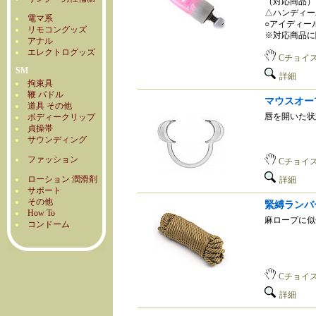
（対応商品）
△ハンディー
電マ系
○アイディー
リモコングッズ
※対応商品に
アナル
エレクトログッズ
Cチョイ
SM
詳細
拘束具
鞭 パドル
マウスオー
道具 その他
唇を開いた状
ボディークリップ
貞操帯
サウンディング
ファッション
Cチョイ
ローション 潤滑剤
詳細
サポート
その他
緊縛ランバ
How To
麻ロープに似
コンドーム
Cチョイ
詳細