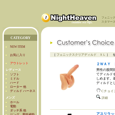
フェニッ
スタマー
CATEGORY
NEW ITEM
［
フェニックスクリアディルド ＸＬ
］ 
お気に入り
アウトレット
２ＷＡＹ 
男性の股間
レディース
てディルド
ソフト
しめます。
ミドル
ハード
ディルドと
ローター 他
ディルド ハーネス
Cチョイ
メンズ
詳細
ホール
電動
ダッチ系 他
アスリラッ
リング 男性補助