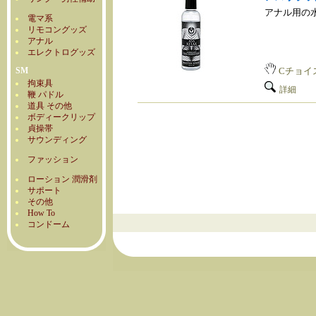
アナル用の
電マ系
リモコングッズ
アナル
エレクトログッズ
SM
Cチョイ
拘束具
詳細
鞭 パドル
道具 その他
ボディークリップ
貞操帯
サウンディング
ファッション
ローション 潤滑剤
サポート
その他
How To
コンドーム