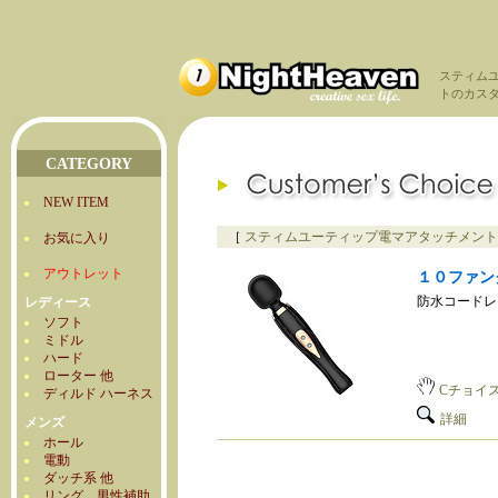
スティム
トのカス
CATEGORY
NEW ITEM
［
スティムユーティップ電マアタッチメント
お気に入り
アウトレット
１０ファン
防水コードレ
レディース
ソフト
ミドル
ハード
ローター 他
Cチョイ
ディルド ハーネス
詳細
メンズ
ホール
電動
ダッチ系 他
リング 男性補助