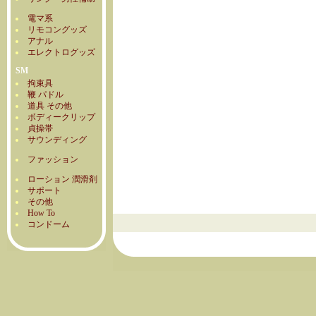
電マ系
リモコングッズ
アナル
エレクトログッズ
SM
拘束具
鞭 パドル
道具 その他
ボディークリップ
貞操帯
サウンディング
ファッション
ローション 潤滑剤
サポート
その他
How To
コンドーム