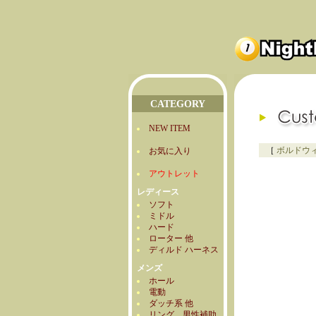
CATEGORY
NEW ITEM
［
ボルドウ
お気に入り
アウトレット
レディース
ソフト
ミドル
ハード
ローター 他
ディルド ハーネス
メンズ
ホール
電動
ダッチ系 他
リング 男性補助