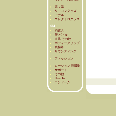
電マ系
リモコングッズ
アナル
エレクトログッズ
SM
拘束具
鞭 パドル
道具 その他
ボディークリップ
貞操帯
サウンディング
ファッション
ローション 潤滑剤
サポート
その他
How To
コンドーム