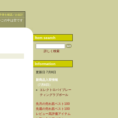
中身を確認／お会計
かごの中は空です
Item search
詳しく検索
Information
更新日 7月8日
新商品入荷情報
（7月8日）
エレクトロバイブレー
ティングラブボール
先月の売れ筋ベスト100
先週の売れ筋ベスト100
レビュー高評価アイテム