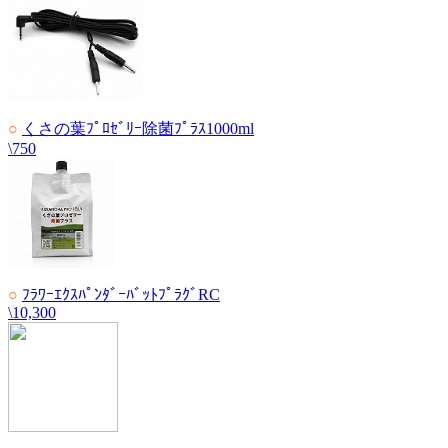
○
くさの葉ﾌﾟﾛｾﾞﾘｰ除菌ﾌﾟﾗｽ1000ml
\750
○
ﾌﾗﾜｰｴｸｽﾊﾟﾝﾀﾞｰﾊﾞｯﾄﾌﾟﾗｸﾞRC
\10,300