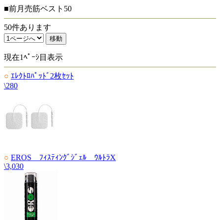
■前月売筋ベスト50
50件あります
現在1ﾍﾟｰｼ目表示
○
ｴﾚｸﾄﾛﾊﾟｯﾄﾞ2枚ｾｯﾄ
\280
○
EROS ﾌｨｽﾃｨﾝｸﾞｼﾞｪﾙ ｳﾙﾄﾗX
\3,030