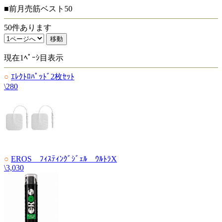
■前月売筋ベスト50
50件あります
現在1ﾍﾟｰｼ目表示
○
ｴﾚｸﾄﾛﾊﾟｯﾄﾞ2枚ｾｯﾄ
\280
○
EROS ﾌｨｽﾃｨﾝｸﾞｼﾞｪﾙ ｳﾙﾄﾗX
\3,030