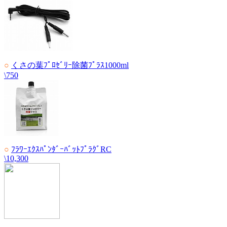
○
くさの葉ﾌﾟﾛｾﾞﾘｰ除菌ﾌﾟﾗｽ1000ml
\750
○
ﾌﾗﾜｰｴｸｽﾊﾟﾝﾀﾞｰﾊﾞｯﾄﾌﾟﾗｸﾞRC
\10,300