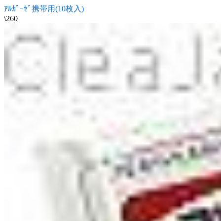
ｱﾙｶﾞｰｾﾞ携帯用(10枚入)
\260