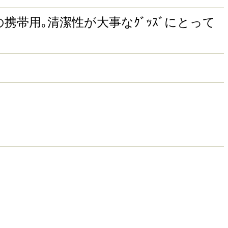
の携帯用｡清潔性が大事なｸﾞｯｽﾞにとって