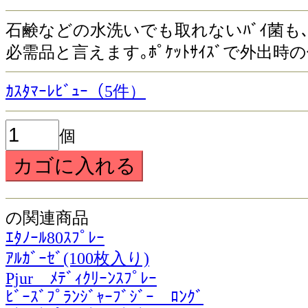
石鹸などの水洗いでも取れないﾊﾞｲ菌も､
必需品と言えます｡ﾎﾟｹｯﾄｻｲｽﾞで外出
ｶｽﾀﾏｰﾚﾋﾞｭｰ（5件）
個
の関連商品
ｴﾀﾉｰﾙ80ｽﾌﾟﾚｰ
ｱﾙｶﾞｰｾﾞ(100枚入り)
Pjur ﾒﾃﾞｨｸﾘｰﾝｽﾌﾟﾚｰ
ﾋﾞｰｽﾞﾌﾟﾗﾝｼﾞｬｰﾌﾞｼﾞｰ ﾛﾝｸﾞ