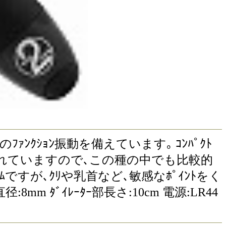
4つのﾌｧﾝｸｼｮﾝ振動を備えています｡ ｺﾝﾊﾟｸﾄ
作られていますので､この種の中でも比較的
ですが､ｸﾘや乳首など､敏感なﾎﾟｲﾝﾄをく
8mm ﾀﾞｲﾚｰﾀｰ部長さ:10cm 電源:LR44