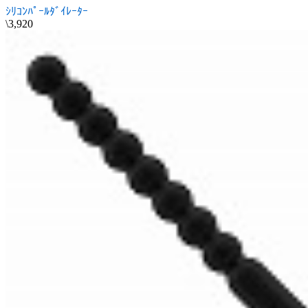
ｼﾘｺﾝﾊﾟｰﾙﾀﾞｲﾚｰﾀｰ
\3,920