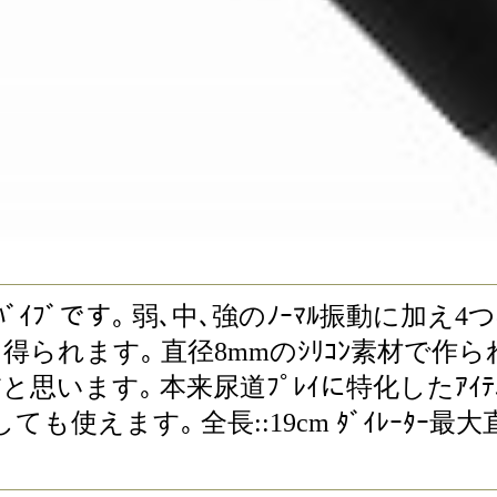
ﾝｸﾞﾊﾞｲﾌﾞです｡ 弱､中､強のﾉｰﾏﾙ振動に加え
を得られます｡ 直径8mmのｼﾘｺﾝ素材で
思います｡ 本来尿道ﾌﾟﾚｲに特化したｱｲﾃﾑ
使えます｡ 全長::19cm ﾀﾞｲﾚｰﾀｰ最大直径: