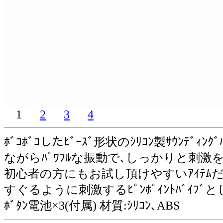
1
2
3
4
ﾎﾞｺﾎﾞｺしたﾋﾞｰｽﾞ形状のｼﾘｺﾝ製ｻｳﾝﾃﾞｨ
ながらﾊﾟﾜﾌﾙな振動で､しっかりと刺激
初心者の方にもお試し頂けやすいｱｲﾃﾑだと
すぐるように刺激するﾋﾟﾝﾎﾟｲﾝﾄﾊﾞｲﾌﾞとしても
ﾎﾞﾀﾝ電池×3(付属) 材質:ｼﾘｺﾝ､ABS