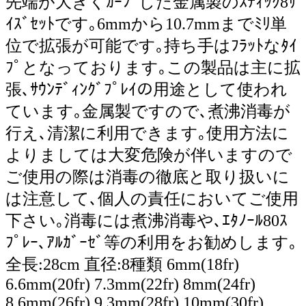
先端が大きくｶｰﾌﾞした金属製のｽﾃｨｯｸ8ｻ
ｲｽﾞｾｯﾄです｡6mmから10.7mmまでﾐﾘ単
位で拡張が可能です｡持ち手はﾌﾗｯﾄなﾀｲ
ﾌﾟとなっております｡この製品は主に拡
張､ｻｳﾝﾃﾞｨﾝｸﾞﾌﾟﾚｲの用途として使われ
ています｡金属製ですので､煮沸消毒が
行え､清潔に利用できます｡使用方法に
よりましては大変危険が伴いますので
ご使用の際は消毒の徹底と取り扱いに
は注意して､個人の責任においてご使用
下さい｡消毒には煮沸消毒や､ｴﾀﾉｰﾙ80ｽ
ﾌﾟﾚｰ､ｱﾙｶﾞｰｾﾞ等の利用をお勧めします｡
全長:28cm 直径:8種類 6mm(18fr)
6.6mm(20fr) 7.3mm(22fr) 8mm(24fr)
8.6mm(26fr) 9.3mm(28fr) 10mm(30fr)