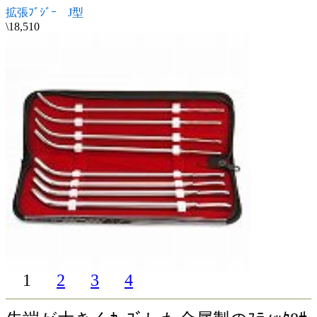
拡張ﾌﾞｼﾞｰ J型
\18,510
1
2
3
4