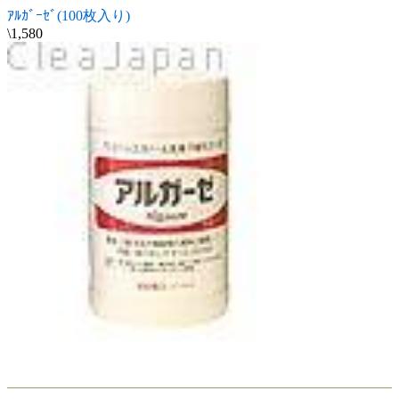
ｱﾙｶﾞｰｾﾞ(100枚入り)
\1,580