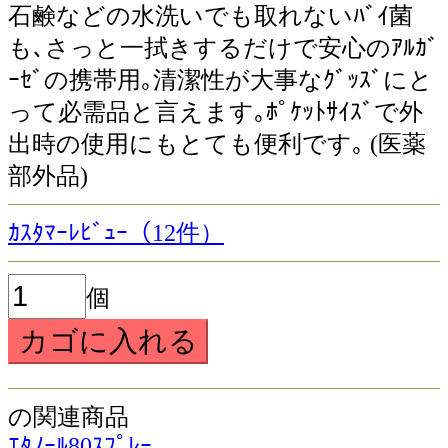
石鹸などの水洗いでも取れないﾊﾞｲ菌
も､さっと一拭きするだけで安心のｱﾙｶﾞ
ｰｾﾞの携帯用｡清潔性が大事なｸﾞｯｽﾞにと
って必需品と言えます｡ﾎﾟｹｯﾄｻｲｽﾞで外
出時の使用にもとても便利です｡ (医薬
部外品)
ｶｽﾀﾏｰﾚﾋﾞｭｰ（12件）
個
の関連商品
ｴﾀﾉｰﾙ80ｽﾌﾟﾚｰ