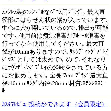
ｽﾃﾝﾚｽ製のｼﾝﾌﾟﾙなﾍﾟﾆｽ用ﾌﾟﾗｸﾞ｡ 最大直
径部にはらせん状の溝が入っています｡
中心に穴が開いているので､排出が可能
です｡ 使用前は煮沸消毒かｱﾙｺｰﾙ消毒を
行ってから使用してください｡ 最大直
径が10mmありますので､ｻｳﾝﾃﾞｨﾝｸﾞﾌﾟﾚｲ
ｸﾞｯｽﾞとしては太めですので､それなり
にｻｳﾝﾃﾞｨﾝｸﾞﾌﾟﾚｲの経験をされている方
にお勧めします｡ 全長:7cm ﾌﾟﾗｸﾞ最大直
径:10mm ﾘﾝｸﾞ内径:28mm 材質:ｽﾃﾝﾚｽｽﾁｰ
ﾙ
ｶｽﾀﾏﾚﾋﾞｭｰ投稿ができます（会員限定）