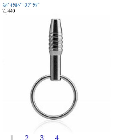
ｽﾊﾟｲﾗﾙﾍﾟﾆｽﾌﾟﾗｸﾞ
\1,440
1
2
3
4