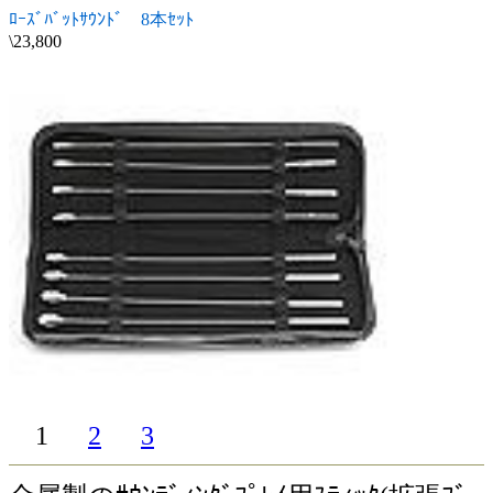
ﾛｰｽﾞﾊﾞｯﾄｻｳﾝﾄﾞ 8本ｾｯﾄ
\23,800
1
2
3