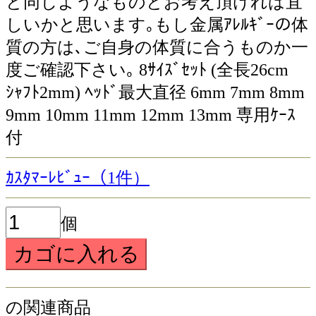
と同じようなものとお考え頂ければ宜
しいかと思います｡もし金属ｱﾚﾙｷﾞｰの体
質の方は､ご自身の体質に合うものか一
度ご確認下さい｡ 8ｻｲｽﾞｾｯﾄ (全長26cm
ｼｬﾌﾄ2mm) ﾍｯﾄﾞ最大直径 6mm 7mm 8mm
9mm 10mm 11mm 12mm 13mm 専用ｹｰｽ
付
ｶｽﾀﾏｰﾚﾋﾞｭｰ（1件）
個
の関連商品