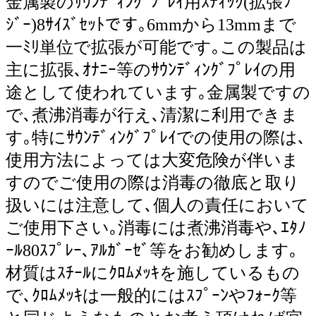
金属製のｻｳﾝﾃﾞｨﾝｸﾞﾌﾟﾚｲ用ｽﾃｨｯｸ(拡張ﾌﾞ
ｼﾞｰ)8ｻｲｽﾞｾｯﾄです｡6mmから13mmまで
一ﾐﾘ単位で拡張が可能です｡この製品は
主に拡張､ｵﾅﾆｰ等のｻｳﾝﾃﾞｨﾝｸﾞﾌﾟﾚｲの用
途として使われています｡金属製ですの
で､煮沸消毒が行え､清潔に利用できま
す｡特にｻｳﾝﾃﾞｨﾝｸﾞﾌﾟﾚｲでの使用の際は､
使用方法によっては大変危険が伴いま
すのでご使用の際は消毒の徹底と取り
扱いには注意して､個人の責任において
ご使用下さい｡消毒には煮沸消毒や､ｴﾀﾉ
ｰﾙ80ｽﾌﾟﾚｰ､ｱﾙｶﾞｰｾﾞ等をお勧めします｡
材質はｽﾁｰﾙにｸﾛﾑﾒｯｷを施しているもの
で､ｸﾛﾑﾒｯｷは一般的にはｽﾌﾟｰﾝやﾌｫｰｸ等