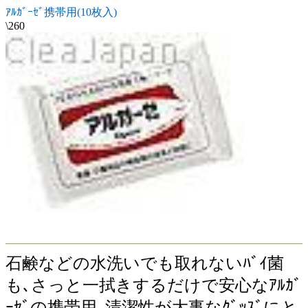
ｱﾙｶﾞｰｾﾞ携帯用(10枚入)
\260
石鹸などの水洗いでも取れないﾊﾞｲ菌
も､さっと一拭きするだけで安心なｱﾙｶﾞ
ｰｾﾞの携帯用｡清潔性が大事なｸﾞｯｽﾞにと