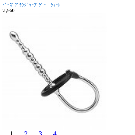
ﾋﾞｰｽﾞﾌﾟﾗﾝｼﾞｬｰﾌﾞｼﾞｰ ｼｮｰﾄ
\1,960
1
2
3
4