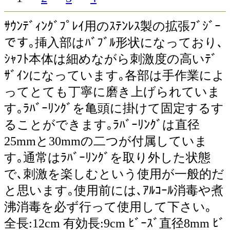
ｻｳﾝﾃﾞｨﾝｸﾞﾌﾟﾚｲ用のｽﾃﾝﾚｽ製の拡張ﾌﾞｼﾞｰ
です｡挿入部はﾊﾞﾌﾞﾙ形状になっており､
ｼｬﾌﾄ本体は細めながら刺激度の高いﾃﾞ
ｻﾞｲﾝになっています｡各部は手作業によ
ってとても丁寧に磨き上げられていま
す｡ﾗﾊﾞｰﾘﾝｸﾞを亀頭に掛けて固定するす
ることができます｡ﾗﾊﾞｰﾘﾝｸﾞは直径
25mmと30mmの二つが付属していま
す｡通常はﾗﾊﾞｰﾘﾝｸﾞを取り外した状態
で､刺激を楽しむという使用が一般的だ
と思います｡使用前には､ｱﾙｺｰﾙ消毒や煮
沸消毒を必ず行って使用して下さい｡
全長:12cm 有効長:9cm ﾋﾞｰｽﾞ直径8mm ﾋﾞ