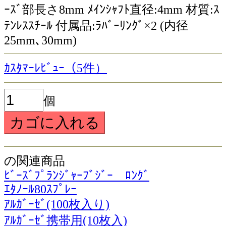
ｰｽﾞ部長さ8mm ﾒｲﾝｼｬﾌﾄ直径:4mm 材質:ｽ
ﾃﾝﾚｽｽﾁｰﾙ 付属品:ﾗﾊﾞｰﾘﾝｸﾞ×2 (内径
25mm､30mm)
ｶｽﾀﾏｰﾚﾋﾞｭｰ（5件）
個
の関連商品
ﾋﾞｰｽﾞﾌﾟﾗﾝｼﾞｬｰﾌﾞｼﾞｰ ﾛﾝｸﾞ
ｴﾀﾉｰﾙ80ｽﾌﾟﾚｰ
ｱﾙｶﾞｰｾﾞ(100枚入り)
ｱﾙｶﾞｰｾﾞ携帯用(10枚入)