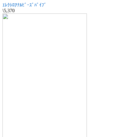
ｴﾚｸﾄﾛｱﾅﾙﾋﾞｰｽﾞﾊﾞｲﾌﾞ
\5,370