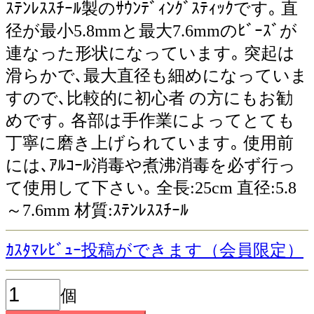
ｽﾃﾝﾚｽｽﾁｰﾙ製のｻｳﾝﾃﾞｨﾝｸﾞｽﾃｨｯｸです｡ 直
径が最小5.8mmと最大7.6mmのﾋﾞｰｽﾞが
連なった形状になっています｡ 突起は
滑らかで､最大直径も細めになっていま
すので､比較的に初心者 の方にもお勧
めです｡ 各部は手作業によってとても
丁寧に磨き上げられています｡ 使用前
には､ｱﾙｺｰﾙ消毒や煮沸消毒を必ず行っ
て使用して下さい｡ 全長:25cm 直径:5.8
～7.6mm 材質:ｽﾃﾝﾚｽｽﾁｰﾙ
ｶｽﾀﾏﾚﾋﾞｭｰ投稿ができます（会員限定）
個