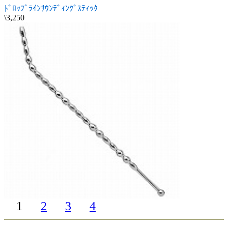
ﾄﾞﾛｯﾌﾟﾗｲﾝｻｳﾝﾃﾞｨﾝｸﾞｽﾃｨｯｸ
\3,250
1
2
3
4