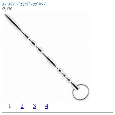
ｽﾑｰｽｳｪｰﾌﾞｻｳﾝﾃﾞｨﾝｸﾞﾛｯﾄﾞ
\2,130
1
2
3
4