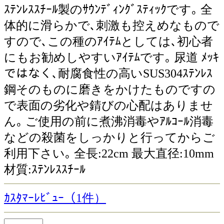
ｽﾃﾝﾚｽｽﾁｰﾙ製のｻｳﾝﾃﾞｨﾝｸﾞｽﾃｨｯｸです｡ 全
体的に滑らかで､刺激も控えめなもので
すので､この種のｱｲﾃﾑとしては､初心者
にもお勧めしやすいｱｲﾃﾑです｡ 尿道 ﾒｯｷ
ではなく､耐腐食性の高いSUS304ｽﾃﾝﾚｽ
鋼そのものに磨きをかけたものですの
で表面の劣化や錆びの心配はありませ
ん｡ ご使用の前に煮沸消毒やｱﾙｺｰﾙ消毒
などの殺菌をしっかりと行ってからご
利用下さい｡ 全長:22cm 最大直径:10mm
材質:ｽﾃﾝﾚｽｽﾁｰﾙ
ｶｽﾀﾏｰﾚﾋﾞｭｰ（1件）