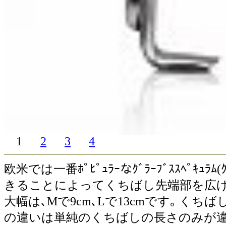
1
2
3
4
欧米では一番ﾎﾟﾋﾟｭﾗｰなｸﾞﾗｰﾌﾞｽｽﾍ
きることによってくちばし先端部を広げ
大幅は､Mで9cm､Lで13cmです｡ く
の違いは単純のくちばしの長さのみが違うとお考え下