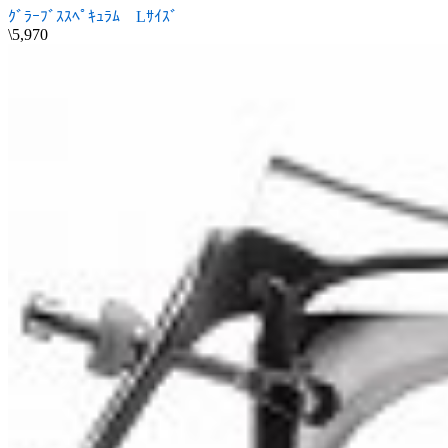
ｸﾞﾗｰﾌﾞｽｽﾍﾟｷｭﾗﾑ Lｻｲｽﾞ
\5,970