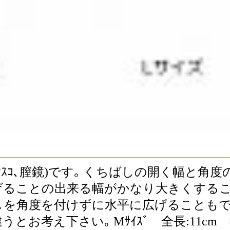
ﾟｷｭﾗﾑ(ｸｽｺ､膣鏡)です｡ くちばしの開く幅
ることの出来る幅がかなり大きくするこ
ちばしを角度を付けずに水平に広げることもできま
さい｡ Mｻｲｽﾞ 全長:11cm 幅:3.5c