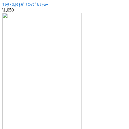
ｴﾚｸﾄﾛｵｸﾄﾊﾟｽﾆｯﾌﾟﾙｻｯｶｰ
\1,050