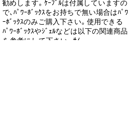
勧めします｡ ｹｰﾌﾞﾙは付属していますの
で､ﾊﾟﾜｰﾎﾞｯｸｽをお持ちで無い場合はﾊﾟﾜ
ｰﾎﾞｯｸｽのみご購入下さい｡ 使用できる
ﾊﾟﾜｰﾎﾞｯｸｽやｼﾞｪﾙなどは以下の関連商品
を参考にして下さい｡ ｻｲ
ｽﾞ:H5.9×W4.3cm (ｹｰﾌﾞﾙ付属) ※ご使用
には別途ﾊﾟﾜｰﾎﾞｯｸｽが必要です
ｶｽﾀﾏﾚﾋﾞｭｰ投稿ができます（会員限定）
個
の関連商品