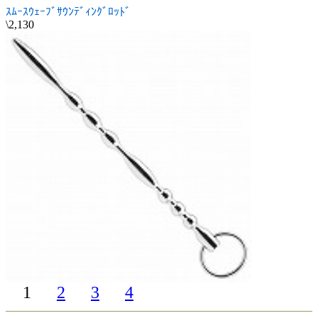
ｽﾑｰｽｳｪｰﾌﾞｻｳﾝﾃﾞｨﾝｸﾞﾛｯﾄﾞ
\2,130
1
2
3
4