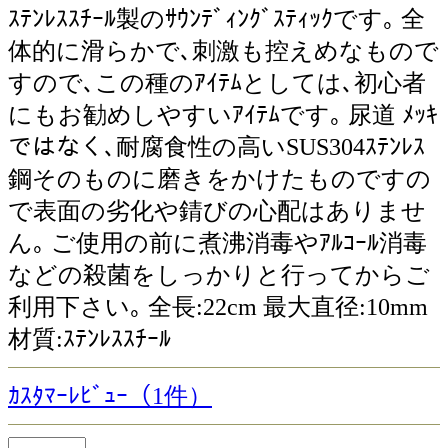
ｽﾃﾝﾚｽｽﾁｰﾙ製のｻｳﾝﾃﾞｨﾝｸﾞｽﾃｨｯｸです｡ 全
体的に滑らかで､刺激も控えめなもので
すので､この種のｱｲﾃﾑとしては､初心者
にもお勧めしやすいｱｲﾃﾑです｡ 尿道 ﾒｯｷ
ではなく､耐腐食性の高いSUS304ｽﾃﾝﾚｽ
鋼そのものに磨きをかけたものですの
で表面の劣化や錆びの心配はありませ
ん｡ ご使用の前に煮沸消毒やｱﾙｺｰﾙ消毒
などの殺菌をしっかりと行ってからご
利用下さい｡ 全長:22cm 最大直径:10mm
材質:ｽﾃﾝﾚｽｽﾁｰﾙ
ｶｽﾀﾏｰﾚﾋﾞｭｰ（1件）