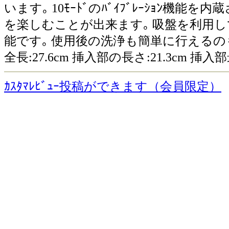
います｡ 10ﾓｰﾄﾞのﾊﾞｲﾌﾞﾚｰｼｮﾝ
を楽しむことが出来ます｡ 吸盤を利用し
能です｡ 使用後の洗浄も簡単に行えるの
全長:27.6cm 挿入部の長さ:21.3cm 挿入
ｶｽﾀﾏﾚﾋﾞｭｰ投稿ができます（会員限定）
個
の関連商品
6ｲﾝﾁﾀﾞﾌﾞﾙﾚｲﾔｰﾊﾟﾜｰｺｯｸ
商品一覧に戻る