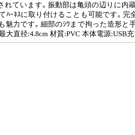
機能を内蔵されています｡ 振動部は亀頭の辺りに
てﾊｰﾈｽに取り付けることも可能です｡ 
も魅力です｡ 細部のｼﾜまで拘った造形と手
部最大直径:4.8cm 材質:PVC 本体電源:USB