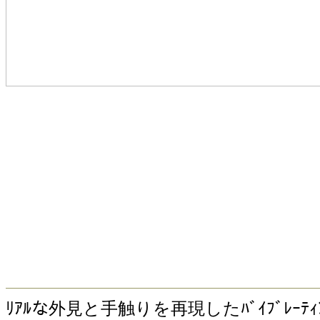
ﾘｱﾙな外見と手触りを再現したﾊﾞｲﾌﾞﾚｰ