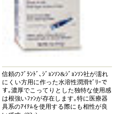
信頼のﾌﾞﾗﾝﾄﾞ､ｼﾞｮﾝｿﾝ&ｼﾞｮﾝｿﾝ社が濡れ
にくい方用に作った水溶性潤滑ｾﾞﾘｰで
す｡濃厚でこってりとした独特な使用感
は根強いﾌｧﾝが存在します｡特に医療器
具系のｱｲﾃﾑを使用する際にも相性が良