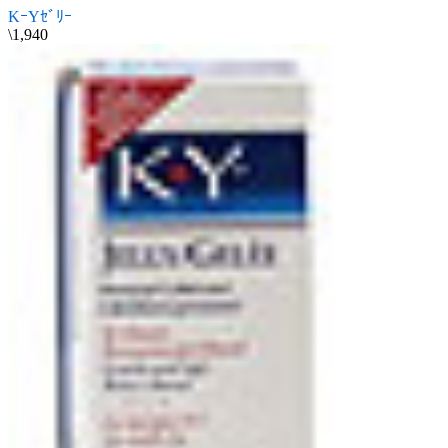
KｰYｾﾞﾘｰ
\1,940