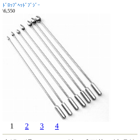
ﾄﾞﾛｯﾌﾟﾍｯﾄﾞﾌﾞｼﾞｰ
\6,550
1
2
3
4