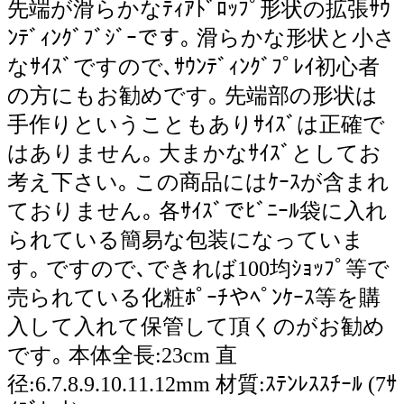
先端が滑らかなﾃｨｱﾄﾞﾛｯﾌﾟ形状の拡張ｻｳ
ﾝﾃﾞｨﾝｸﾞﾌﾞｼﾞｰです｡ 滑らかな形状と小さ
なｻｲｽﾞですので､ｻｳﾝﾃﾞｨﾝｸﾞﾌﾟﾚｲ初心者
の方にもお勧めです｡ 先端部の形状は
手作りということもありｻｲｽﾞは正確で
はありません｡ 大まかなｻｲｽﾞとしてお
考え下さい｡ この商品にはｹｰｽが含まれ
ておりません｡ 各ｻｲｽﾞでﾋﾞﾆｰﾙ袋に入れ
られている簡易な包装になっていま
す｡ ですので､できれば100均ｼｮｯﾌﾟ等で
売られている化粧ﾎﾟｰﾁやﾍﾟﾝｹｰｽ等を購
入して入れて保管して頂くのがお勧め
です｡ 本体全長:23cm 直
径:6.7.8.9.10.11.12mm 材質:ｽﾃﾝﾚｽｽﾁｰﾙ (7ｻ