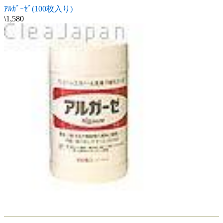
ｱﾙｶﾞｰｾﾞ(100枚入り)
\1,580