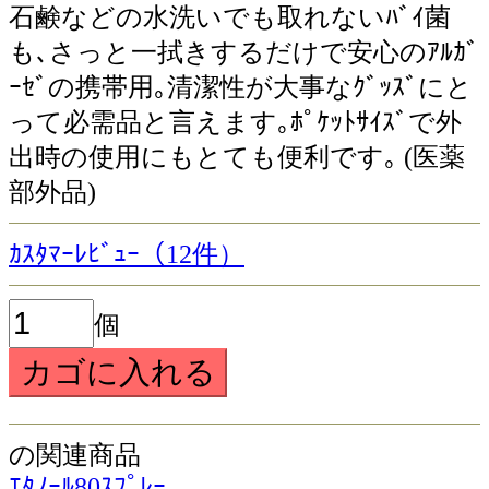
石鹸などの水洗いでも取れないﾊﾞｲ菌
も､さっと一拭きするだけで安心のｱﾙｶﾞ
ｰｾﾞの携帯用｡清潔性が大事なｸﾞｯｽﾞにと
って必需品と言えます｡ﾎﾟｹｯﾄｻｲｽﾞで外
出時の使用にもとても便利です｡ (医薬
部外品)
ｶｽﾀﾏｰﾚﾋﾞｭｰ（12件）
個
の関連商品
ｴﾀﾉｰﾙ80ｽﾌﾟﾚｰ