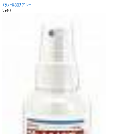
ｴﾀﾉｰﾙ80ｽﾌﾟﾚｰ
\540