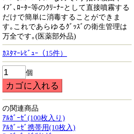
ｲﾌﾞ､ﾛｰﾀｰ等のｸﾘｰﾅｰとして直接噴霧する
だけで簡単に消毒することができま
す｡これであらゆるｸﾞｯｽﾞの衛生管理は
万全です｡(医薬部外品)
ｶｽﾀﾏｰﾚﾋﾞｭｰ（15件）
個
の関連商品
ｱﾙｶﾞｰｾﾞ(100枚入り)
ｱﾙｶﾞｰｾﾞ携帯用(10枚入)