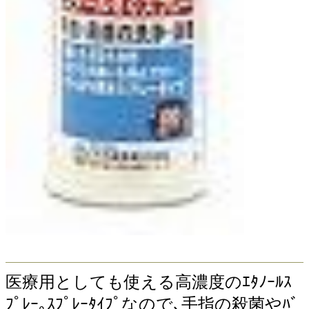
医療用としても使える高濃度のｴﾀﾉｰﾙｽ
ﾌﾟﾚｰ｡ｽﾌﾟﾚｰﾀｲﾌﾟなので､手指の殺菌やﾊﾞ