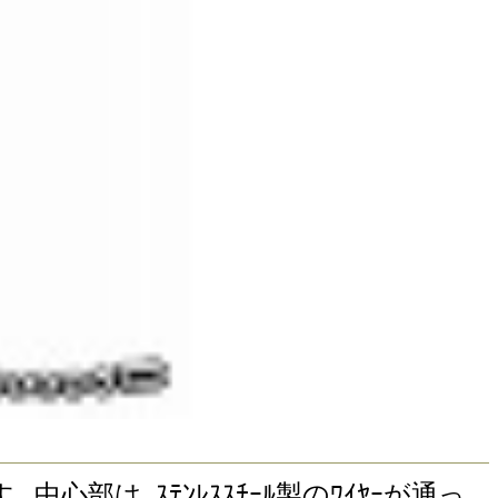
ます｡ 中心部は､ｽﾃﾝﾚｽｽﾁｰﾙ製のﾜｲﾔｰが通っ