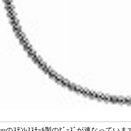
す｡ 6mmのｽﾃﾝﾚｽｽﾁｰﾙ製のﾋﾞｰｽﾞが連なってい