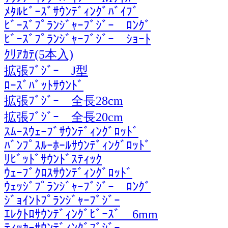
ﾒﾀﾙﾋﾞｰｽﾞｻｳﾝﾃﾞｨﾝｸﾞﾊﾞｲﾌﾞ
ﾋﾞｰｽﾞﾌﾟﾗﾝｼﾞｬｰﾌﾞｼﾞｰ ﾛﾝｸﾞ
ﾋﾞｰｽﾞﾌﾟﾗﾝｼﾞｬｰﾌﾞｼﾞｰ ｼｮｰﾄ
ｸﾘｱｶﾃ(5本入)
拡張ﾌﾞｼﾞｰ J型
ﾛｰｽﾞﾊﾞｯﾄｻｳﾝﾄﾞ
拡張ﾌﾞｼﾞｰ 全長28cm
拡張ﾌﾞｼﾞｰ 全長20cm
ｽﾑｰｽｳｪｰﾌﾞｻｳﾝﾃﾞｨﾝｸﾞﾛｯﾄﾞ
ﾊﾞﾝﾌﾟｽﾙｰﾎｰﾙｻｳﾝﾃﾞｨﾝｸﾞﾛｯﾄﾞ
ﾘﾋﾞｯﾄﾞｻｳﾝﾄﾞｽﾃｨｯｸ
ｳｪｰﾌﾞｸﾛｽｻｳﾝﾃﾞｨﾝｸﾞﾛｯﾄﾞ
ｳｪｯｼﾞﾌﾟﾗﾝｼﾞｬｰﾌﾞｼﾞｰ ﾛﾝｸﾞ
ｼﾞｮｲﾝﾄﾌﾟﾗﾝｼﾞｬｰﾌﾞｼﾞｰ
ｴﾚｸﾄﾛｻｳﾝﾃﾞｨﾝｸﾞﾋﾞｰｽﾞ 6mm
ﾃｨｯｶｰｻｳﾝﾃﾞｨﾝｸﾞﾌﾞｼﾞｰ