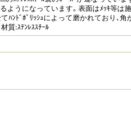
がるようになっています｡ 表面はﾒｯｷ等は施
ﾞは全てﾊﾝﾄﾞﾎﾟﾘｯｼｭによって磨かれて
材質:ｽﾃﾝﾚｽｽﾁｰﾙ