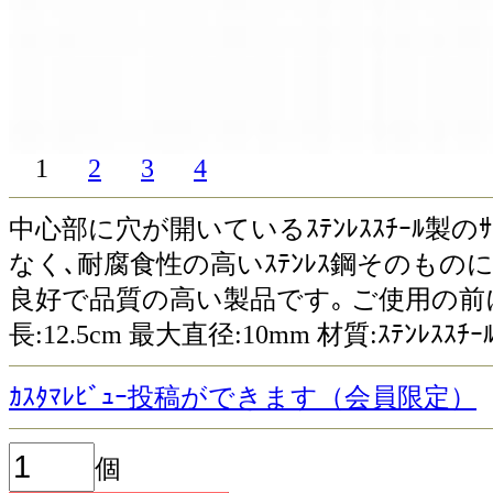
1
2
3
4
中心部に穴が開いているｽﾃﾝﾚｽｽﾁｰﾙ製のｻｳ
なく､耐腐食性の高いｽﾃﾝﾚｽ鋼そのも
良好で品質の高い製品です｡ ご使用の前
長:12.5cm 最大直径:10mm 材質:ｽﾃﾝﾚｽｽﾁｰ
ｶｽﾀﾏﾚﾋﾞｭｰ投稿ができます（会員限定）
個